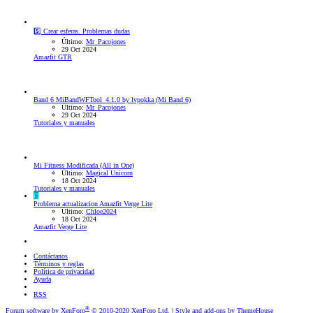
5️⃣ Crear esferas. Problemas dudas
Último:
Mr_Pacojones
29 Oct 2024
Amazfit GTR
Band 6
MiBandWFTool_4.1.0 by lvpokka (Mi Band 6)
Último:
Mr_Pacojones
29 Oct 2024
Tutoriales y manuales
Mi Fitness Modificada (All in One)
Último:
Magical Unicorn
18 Oct 2024
Tutoriales y manuales
C
Problema actualizacion Amazfit Verge Lite
Último:
Chloe2024
18 Oct 2024
Amazfit Verge Lite
Contáctanos
Términos y reglas
Política de privacidad
Ayuda
RSS
®
Forum software by XenForo
© 2010-2020 XenForo Ltd.
|
Style and add-ons by ThemeHouse