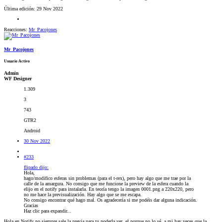
Última edición:
29 Nov 2022
Reacciones:
Mr_Pacojones
Mr_Pacojones
Usuario Activo
Admin
WF Designer
1.309
3
743
GTR2
Android
30 Nov 2022
#233
flipado dijo:
Hola,
hago/modifico esferas sin problemas (para el t-rex), pero hay algo que me trae por la
calle de la amargura. No consigo que me funcione la preview de la esfera cuando la
elijo en el notify para instalarla. En teoría tengo la imagen 0001.png a 220x220, pero
no me hace la previsualización. Hay algo que se me escapa.
No consigo encontrar qué hago mal. Os agradecería si me podéis dar alguna indicación.
Gracias
Haz clic para expandir...
Hola en Notify no siempre sale la previa para tu poderla ver, el porque no lo sé, a mi hay veces que la