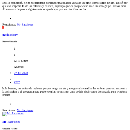
Eso lo comprobé. Se ha solucionado poniendo una imagen vacía de un pixel como sufijo de km. No sé por
qué eso impedía lo de las calorías y el resto, supongo que es porque están en el mismo grupo. Cosas raras.
Al menos si le pasa a alguien más se queda aquí por escrito. Gracias Paco.
Reacciones:
Mr_Pacojones
D
davidchispy
Nuevo Usuario
1
1
GTR-47mm
Android
22 Jul 2023
#237
hola buenas, me acabo de registrar porque tengo un gtr y me gustaria cambiar las esferas, pero no encuentro
la aplicacion o el programa para poder crearlas yo mismo. ¿me podeis decir como descargarla para windows
gracias
Reacciones:
Mr_Pacojones
Mr_Pacojones
Usuario Activo