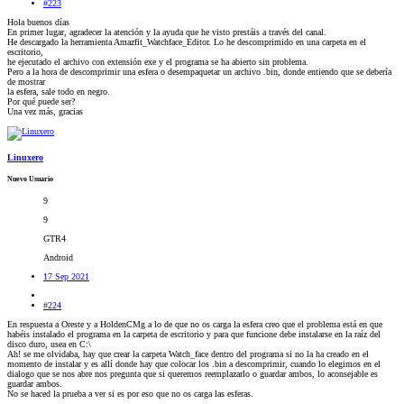
#223
Hola buenos días
En primer lugar, agradecer la atención y la ayuda que he visto prestáis a través del canal.
He descargado la herramienta Amazfit_Watchface_Editor. Lo he descomprimido en una carpeta en el
escritorio,
he ejecutado el archivo con extensión exe y el programa se ha abierto sin problema.
Pero a la hora de descomprimir una esfera o desempaquetar un archivo .bin, donde entiendo que se debería
de mostrar
la esfera, sale todo en negro.
Por qué puede ser?
Una vez más, gracias
Linuxero
Nuevo Usuario
9
9
GTR4
Android
17 Sep 2021
#224
En respuesta a Oreste y a HoldenCMg a lo de que no os carga la esfera creo que el problema está en que
habéis instalado el programa en la carpeta de escritorio y para que funcione debe instalarse en la raíz del
disco duro, usea en C:\
Ah! se me olvidaba, hay que crear la carpeta Watch_face dentro del programa si no la ha creado en el
momento de instalar y es allí donde hay que colocar los .bin a descomprimir, cuando lo elegimos en el
dialogo que se nos abre nos pregunta que si queremos reemplazarlo o guardar ambos, lo aconsejable es
guardar ambos.
No se haced la prueba a ver si es por eso que no os carga las esferas.