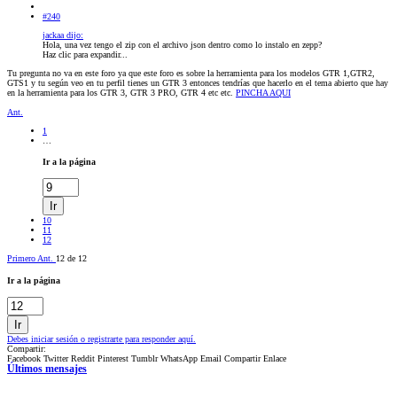
#240
jackaa dijo:
Hola, una vez tengo el zip con el archivo json dentro como lo instalo en zepp?
Haz clic para expandir...
Tu pregunta no va en este foro ya que este foro es sobre la herramienta para los modelos GTR 1,GTR2,
GTS1 y tu según veo en tu perfil tienes un GTR 3 entonces tendrías que hacerlo en el tema abierto que hay
en la herramienta para los GTR 3, GTR 3 PRO, GTR 4 etc etc.
PINCHA AQUI
Ant.
1
…
Ir a la página
Ir
10
11
12
Primero
Ant.
12 de 12
Ir a la página
Ir
Debes iniciar sesión o registrarte para responder aquí.
Compartir:
Facebook
Twitter
Reddit
Pinterest
Tumblr
WhatsApp
Email
Compartir
Enlace
Últimos mensajes