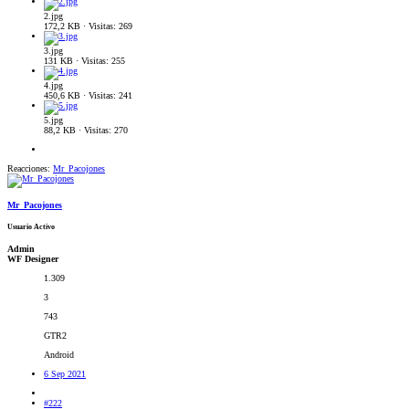
2.jpg
172,2 KB · Visitas: 269
3.jpg
131 KB · Visitas: 255
4.jpg
450,6 KB · Visitas: 241
5.jpg
88,2 KB · Visitas: 270
Reacciones:
Mr_Pacojones
Mr_Pacojones
Usuario Activo
Admin
WF Designer
1.309
3
743
GTR2
Android
6 Sep 2021
#222