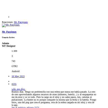
Reacciones:
Mr_Pacojones
Mr_Pacojones
Usuario Activo
Admin
WF Designer
1.309
3
743
GTR2
Android
18 May 2023
#235
wile_esp dijo:
Buenos días. Tengo un problemilla con una esfera que nunca me había pasado. La creo
de cero aprovechando algunos recursos de otras (números, batería...) y al empaquetar no
me da error y se ve todo. Pero la cargo en el reloj y no salen pasos, km, calorías ni
pulsaciones. La fuente no es porque comparte la misma que la fecha y la batería. Pongo
fotos, una del png que crea el programa, otra de la esfera cargada en mi reloj y otra de
la app.
Ver el archivos adjunto 5171