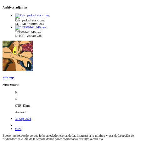
Archivos adjuntos
Oris_packed_static.png
51,1 KB · Visitas: 261
1633001461840.png
54 KB · Visitas: 238
wile_esp
Nuevo Usuario
9
4
GTR-47mm
Android
30 Sep 2021
#226
Bueno, me respondo yo que lo he arreglado recortando las imágenes a lo mínimo y usando la opción de
"indicador" en el día de la semana donde poner coordenadas distintas a cada día.