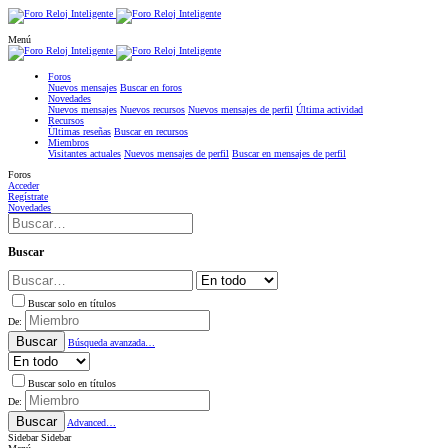
Menú
Foros
Nuevos mensajes
Buscar en foros
Novedades
Nuevos mensajes
Nuevos recursos
Nuevos mensajes de perfil
Última actividad
Recursos
Últimas reseñas
Buscar en recursos
Miembros
Visitantes actuales
Nuevos mensajes de perfil
Buscar en mensajes de perfil
Foros
Acceder
Regístrate
Novedades
Buscar
Buscar solo en títulos
De:
Buscar
Búsqueda avanzada…
Buscar solo en títulos
De:
Buscar
Advanced…
Sidebar
Sidebar