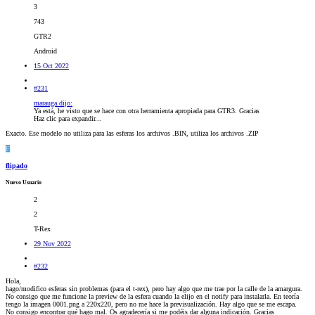
3
743
GTR2
Android
15 Oct 2022
#231
marauga dijo:
Ya está, he visto que se hace con otra herramienta apropiada para GTR3. Gracias
Haz clic para expandir...
Exacto. Ese modelo no utiliza para las esferas los archivos .BIN, utiliza los archivos .ZIP
F
flipado
Nuevo Usuario
2
2
T-Rex
29 Nov 2022
#232
Hola,
hago/modifico esferas sin problemas (para el t-rex), pero hay algo que me trae por la calle de la amargura.
No consigo que me funcione la preview de la esfera cuando la elijo en el notify para instalarla. En teoría
tengo la imagen 0001.png a 220x220, pero no me hace la previsualización. Hay algo que se me escapa.
No consigo encontrar qué hago mal. Os agradecería si me podéis dar alguna indicación. Gracias