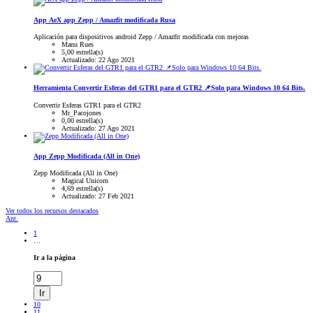
App
AeX app Zepp / Amazfit modificada Rusa
Aplicación para dispositivos android Zepp / Amazfit modificada con mejoras
Manu Rues
5,00 estrella(s)
Actualizado:
22 Ago 2021
Herramienta
Convertir Esferas del GTR1 para el GTR2 📌Solo para Windows 10 64 Bits.
Convertir Esferas GTR1 para el GTR2
Mr_Pacojones
0,00 estrella(s)
Actualizado:
27 Ago 2021
App
Zepp Modificada (All in One)
Zepp Modificada (All in One)
Magical Unicorn
4,69 estrella(s)
Actualizado:
27 Feb 2021
Ver todos los recursos destacados
Ant.
1
…
Ir a la página
Ir
10
11