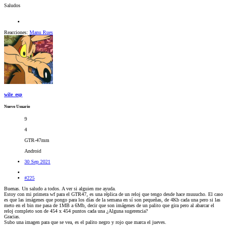
Saludos
Reacciones:
Manu Rues
wile_esp
Nuevo Usuario
9
4
GTR-47mm
Android
30 Sep 2021
#225
Buenas. Un saludo a todos. A ver si alguien me ayuda.
Estoy con mi primera wf para el GTR47, es una réplica de un reloj que tengo desde hace muuucho. El caso
es que las imágenes que pongo para los días de la semana en sí son pequeñas, de 4Kb cada una pero si las
meto en el bin me pasa de 1MB a 6Mb, decir que son imágenes de un palito que gira pero al abarcar el
reloj completo son de 454 x 454 puntos cada una ¿Alguna sugerencia?
Gracias.
Subo una imagen para que se vea, es el palito negro y rojo que marca el jueves.