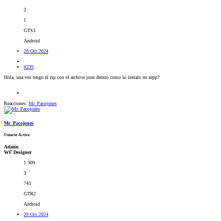
2
1
GTS3
Android
28 Oct 2024
#239
Hola, una vez tengo el zip con el archivo json dentro como lo instalo en zepp?
Reacciones:
Mr_Pacojones
Mr_Pacojones
Usuario Activo
Admin
WF Designer
1.309
3
743
GTR2
Android
29 Oct 2024