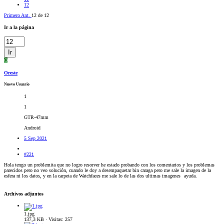
12
Primero
Ant.
12 de 12
Ir a la página
Ir
O
Oreste
Nuevo Usuario
1
1
GTR-47mm
Android
5 Sep 2021
#221
Hola tengo un problemita que no logro resorver he estado probando con los comentarios y los problemas
parecidos pero no veo solución, cuando le doy a desempaquetar bin caraga pero me sale la imagen de la
esfera ni los datos, y en la carpeta de Watchfaces me sale lo de las dos ultimas imagenes
ayuda.
Archivos adjuntos
1.jpg
137,3 KB · Visitas: 257