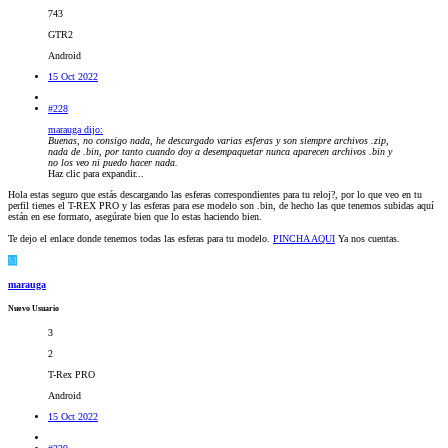
743
GTR2
Android
15 Oct 2022
#228
marauga dijo:
Buenas, no consigo nada, he descargado varias esferas y son siempre archivos .zip,
nada de .bin, por tanto cuando doy a desempaquetar nunca aparecen archivos .bin y
no los veo ni puedo hacer nada.
Haz clic para expandir...
Hola estas seguro que estás descargando las esferas correspondientes para tu reloj?, por lo que veo en tu
perfil tienes el T-REX PRO y las esferas para ese modelo son .bin, de hecho las que tenemos subidas aquí
están en ese formato, asegúrate bien que lo estas haciendo bien.
Te dejo el enlace donde tenemos todas las esferas para tu modelo.
PINCHA AQUI
Ya nos cuentas.
M
marauga
Nuevo Usuario
3
2
T-Rex PRO
Android
15 Oct 2022