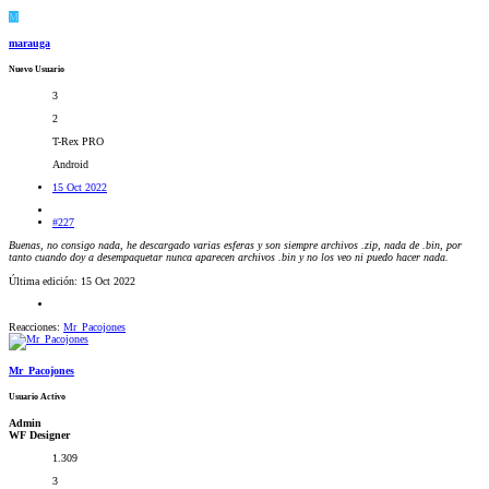
M
marauga
Nuevo Usuario
3
2
T-Rex PRO
Android
15 Oct 2022
#227
Buenas, no consigo nada, he descargado varias esferas y son siempre archivos .zip, nada de .bin, por
tanto cuando doy a desempaquetar nunca aparecen archivos .bin y no los veo ni puedo hacer nada.
Última edición:
15 Oct 2022
Reacciones:
Mr_Pacojones
Mr_Pacojones
Usuario Activo
Admin
WF Designer
1.309
3