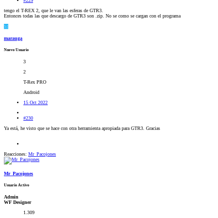
#229
tengo el T-REX 2, que le van las esferas de GTR3.
Entonces todas las que descargo de GTR3 son .zip. No se como se cargan con el programa
M
marauga
Nuevo Usuario
3
2
T-Rex PRO
Android
15 Oct 2022
#230
Ya está, he visto que se hace con otra herramienta apropiada para GTR3. Gracias
Reacciones:
Mr_Pacojones
Mr_Pacojones
Usuario Activo
Admin
WF Designer
1.309