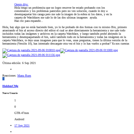
Oreste dijo:
Hola tengo un problemita que no logro resorver he estado probando con los
comentarios y los problemas parecidos pero no veo solución, cuando le doy a
desempaquetar bin caraga pero me sale la imagen de la esfera ni los datos, y en la
carpeta de Watchfaces me sale lo de las dos ultimas imagenes
ayuda.
Haz clic para expandir...
Hola, hay algo que no estás haciendo bien, yo lo he probado de dos formas con tu mismo Bin, primero
arrastrando el bin al acceso directo del editor el cual se abre directamente la herramienta y me sale todo
incluidos todas las imágenes y archivos en la carpeta Watchface, y luego también probé abriendo la
herramienta y desempaquetando el bin, salió también todo en la herramienta y todas las imágenes en la
carpeta Watchface, te dejo unas imagenes para que lo veas, unas preguntas, tienes la última versión de la
herramienta (Versión 10), has intentado descargate otra vez el bin y lo has vuelto a probar? Ya nos cuentas
Última edición:
6 Sep 2021
Reacciones:
Manu Rues
H
HoldenCMg
Nuevo Usuario
1
0
GTR-47mm
Android
17 Sep 2021