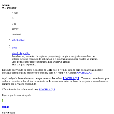
Admin
WF Designer
1.309
3
743
GTR2
Android
22 Jul 2023
#238
davidchispy dijo:
hola buenas, me acabo de registrar porque tengo un gtr y me gustaria cambiar las
esferas, pero no encuentro la aplicacion o el programa para poder crearlas yo mismo.
¿me podeis decir como descargarla para windows gracias
Haz clic para expandir...
Entiendo que viendo tu perfil el modelo de GTR es el 1 47mm, aquí te dejo el enlace para poderte
descargar esferas para tu modelo (ojo que hay para el 47mm y el 42mm)
PINCHA AQUÍ
Aquí te dejo la herramienta con las que hacemos las esferas
PINCHA AQUÍ
. Tienes un tema abierto para
dudas y consultas sobre el funcionamiento de la herramienta antes de hacer tu pregunta o consulta revisa
primero por si ya está respondida.
Cómo instalar las esferas en el reloj
PINCHA AQUÍ
Espero que te sirva de ayuda .
J
jackaa
Nuevo Usuario