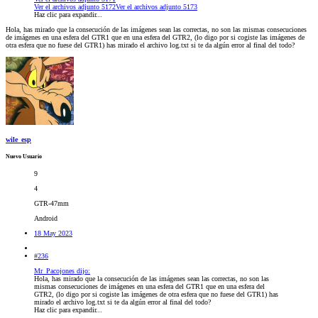
Ver el archivos adjunto 5172
Ver el archivos adjunto 5173
Haz clic para expandir...
Hola, has mirado que la consecución de las imágenes sean las correctas, no son las mismas consecuciones
de imágenes en una esfera del GTR1 que en una esfera del GTR2, (lo digo por si cogiste las imágenes de
otra esfera que no fuese del GTR1) has mirado el archivo log.txt si te da algún error al final del todo?
wile_esp
Nuevo Usuario
9
4
GTR-47mm
Android
18 May 2023
#236
Mr_Pacojones dijo:
Hola, has mirado que la consecución de las imágenes sean las correctas, no son las
mismas consecuciones de imágenes en una esfera del GTR1 que en una esfera del
GTR2, (lo digo por si cogiste las imágenes de otra esfera que no fuese del GTR1) has
mirado el archivo log.txt si te da algún error al final del todo?
Haz clic para expandir...