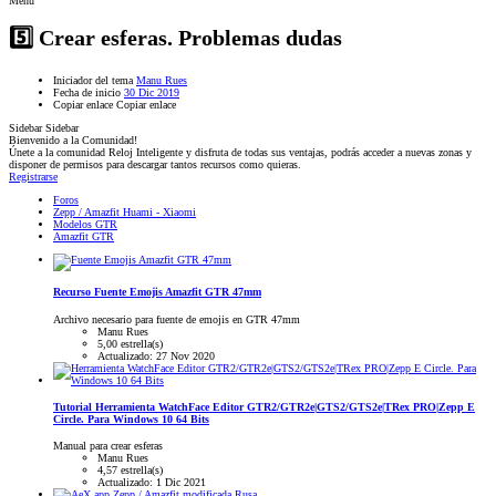
Menú
5️⃣ Crear esferas. Problemas dudas
Iniciador del tema
Manu Rues
Fecha de inicio
30 Dic 2019
Copiar enlace
Copiar enlace
Sidebar
Sidebar
Bienvenido a la Comunidad!
Únete a la comunidad Reloj Inteligente y disfruta de todas sus ventajas, podrás acceder a nuevas zonas y
disponer de permisos para descargar tantos recursos como quieras.
Registrarse
Foros
Zepp / Amazfit Huami - Xiaomi
Modelos GTR
Amazfit GTR
Recurso
Fuente Emojis Amazfit GTR 47mm
Archivo necesario para fuente de emojis en GTR 47mm
Manu Rues
5,00 estrella(s)
Actualizado:
27 Nov 2020
Tutorial
Herramienta WatchFace Editor GTR2/GTR2e|GTS2/GTS2e|TRex PRO|Zepp E
Circle. Para Windows 10 64 Bits
Manual para crear esferas
Manu Rues
4,57 estrella(s)
Actualizado:
1 Dic 2021