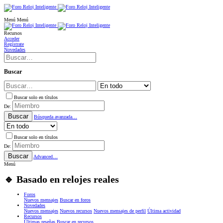
Menú
Menú
Recursos
Acceder
Regístrate
Novedades
Buscar
Buscar solo en títulos
De:
Buscar
Búsqueda avanzada…
Buscar solo en títulos
De:
Buscar
Advanced…
Menú
🔹 Basado en relojes reales
Foros
Nuevos mensajes
Buscar en foros
Novedades
Nuevos mensajes
Nuevos recursos
Nuevos mensajes de perfil
Última actividad
Recursos
Últimas reseñas
Buscar en recursos