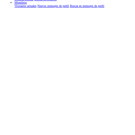
Miembros
Visitantes actuales
Nuevos mensajes de perfil
Buscar en mensajes de perfil