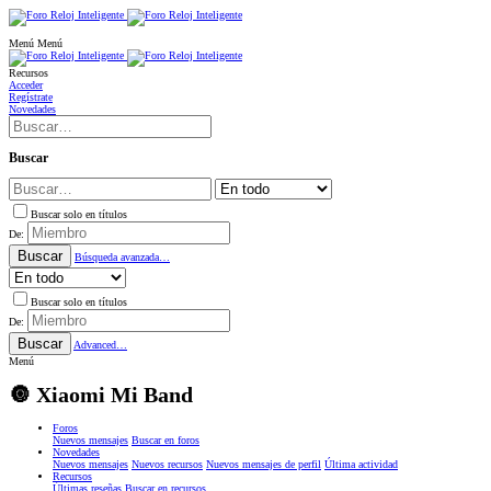
Menú
Menú
Recursos
Acceder
Regístrate
Novedades
Buscar
Buscar solo en títulos
De:
Buscar
Búsqueda avanzada…
Buscar solo en títulos
De:
Buscar
Advanced…
Menú
🔘 Xiaomi Mi Band
Foros
Nuevos mensajes
Buscar en foros
Novedades
Nuevos mensajes
Nuevos recursos
Nuevos mensajes de perfil
Última actividad
Recursos
Últimas reseñas
Buscar en recursos