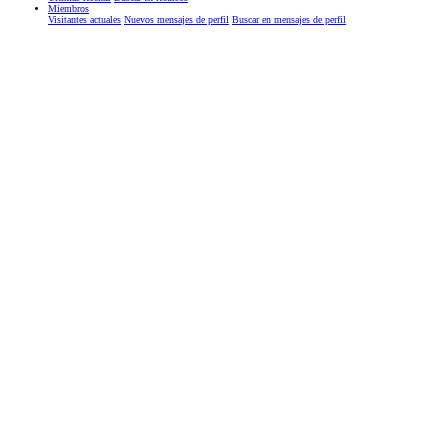
Miembros
Visitantes actuales
Nuevos mensajes de perfil
Buscar en mensajes de perfil