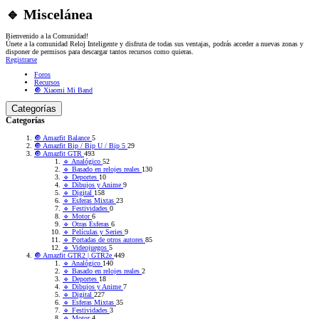
🔹 Miscelánea
Bienvenido a la Comunidad!
Únete a la comunidad Reloj Inteligente y disfruta de todas sus ventajas, podrás acceder a nuevas zonas y
disponer de permisos para descargar tantos recursos como quieras.
Registrarse
Foros
Recursos
🔘 Xiaomi Mi Band
Categorías
Categorías
🔘 Amazfit Balance
5
🔘 Amazfit Bip / Bip U / Bip 5
29
🔘 Amazfit GTR
493
🔹 Analógico
52
🔹 Basado en relojes reales
130
🔹 Deportes
10
🔹 Dibujos y Anime
9
🔹 Digital
158
🔹 Esferas Mixtas
23
🔹 Festividades
0
🔹 Motor
6
🔹 Otras Esferas
6
🔹 Películas y Series
9
🔹 Portadas de otros autores
85
🔹 Videojuegos
5
🔘 Amazfit GTR2 | GTR2e
449
🔹 Analógico
140
🔹 Basado en relojes reales
2
🔹 Deportes
18
🔹 Dibujos y Anime
7
🔹 Digital
227
🔹 Esferas Mixtas
35
🔹 Festividades
3
🔹 Motor
4