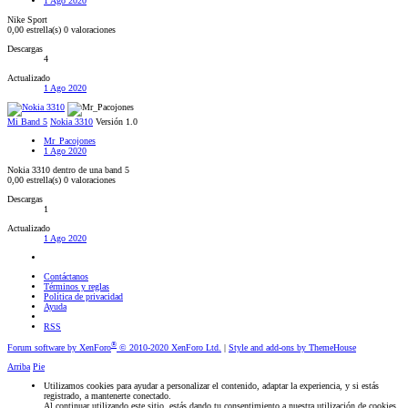
1 Ago 2020
Nike Sport
0,00 estrella(s)
0 valoraciones
Descargas
4
Actualizado
1 Ago 2020
Mi Band 5
Nokia 3310
Versión 1.0
Mr_Pacojones
1 Ago 2020
Nokia 3310 dentro de una band 5
0,00 estrella(s)
0 valoraciones
Descargas
1
Actualizado
1 Ago 2020
Contáctanos
Términos y reglas
Política de privacidad
Ayuda
RSS
®
Forum software by XenForo
© 2010-2020 XenForo Ltd.
|
Style and add-ons by ThemeHouse
Arriba
Pie
Utilizamos cookies para ayudar a personalizar el contenido, adaptar la experiencia, y si estás
registrado, a mantenerte conectado.
Al continuar utilizando este sitio, estás dando tu consentimiento a nuestra utilización de cookies.