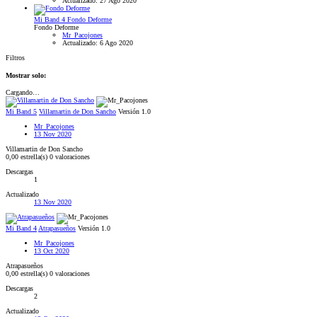
Actualizado:
27 Ago 2020
Mi Band 4
Fondo Deforme
Fondo Deforme
Mr_Pacojones
Actualizado:
6 Ago 2020
Filtros
Mostrar solo:
Cargando…
Mi Band 5
Villamartin de Don Sancho
Versión 1.0
Mr_Pacojones
13 Nov 2020
Villamartin de Don Sancho
0,00 estrella(s)
0 valoraciones
Descargas
1
Actualizado
13 Nov 2020
Mi Band 4
Atrapasueños
Versión 1.0
Mr_Pacojones
13 Oct 2020
Atrapasueños
0,00 estrella(s)
0 valoraciones
Descargas
2
Actualizado