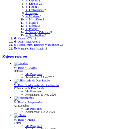
🔹 Deporte
1
🔹 Dibujos
20
🔹 Fútbol
7
🔹 Festividades
20
🔹 Juegos
6
🔹 Miniyos
0
🔹 Miscelánea
9
🔹 Motor
5
🔹 Música
2
🔹 Paisajes
4
🔹 Series y Películas
35
🔹 Sin clasificar
0
🔘 Huawei GT’s
19
🔘 Otras WatchFaces
0
⚙️ Herramientas, Recursos y Tutoriales
23
📚 Manuales SmartWatch
13
Mejores recursos
Mi Band 4
Helados
Helados
Mr_Pacojones
Actualizado:
6 Ago 2020
Mi Band 5
Villamartin de Don Sancho
Villamartin de Don Sancho
Mr_Pacojones
Actualizado:
13 Nov 2020
Mi Band 4
Atrapasueños
Atrapasueños
Mr_Pacojones
Actualizado:
13 Oct 2020
Mi Band 4
Pluma
Pluma
Mr_Pacojones