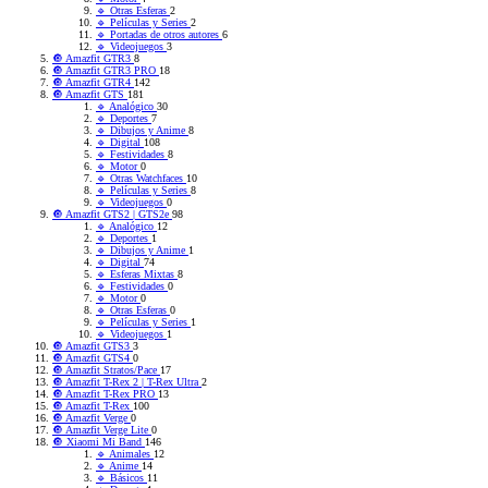
🔹 Otras Esferas
2
🔹 Películas y Series
2
🔹 Portadas de otros autores
6
🔹 Videojuegos
3
🔘 Amazfit GTR3
8
🔘 Amazfit GTR3 PRO
18
🔘 Amazfit GTR4
142
🔘 Amazfit GTS
181
🔹 Analógico
30
🔹 Deportes
7
🔹 Dibujos y Anime
8
🔹 Digital
108
🔹 Festividades
8
🔹 Motor
0
🔹 Otras Watchfaces
10
🔹 Películas y Series
8
🔹 Videojuegos
0
🔘 Amazfit GTS2 | GTS2e
98
🔹 Analógico
12
🔹 Deportes
1
🔹 Dibujos y Anime
1
🔹 Digital
74
🔹 Esferas Mixtas
8
🔹 Festividades
0
🔹 Motor
0
🔹 Otras Esferas
0
🔹 Películas y Series
1
🔹 Videojuegos
1
🔘 Amazfit GTS3
3
🔘 Amazfit GTS4
0
🔘 Amazfit Stratos/Pace
17
🔘 Amazfit T-Rex 2 | T-Rex Ultra
2
🔘 Amazfit T-Rex PRO
13
🔘 Amazfit T-Rex
100
🔘 Amazfit Verge
0
🔘 Amazfit Verge Lite
0
🔘 Xiaomi Mi Band
146
🔹 Animales
12
🔹 Anime
14
🔹 Básicos
11