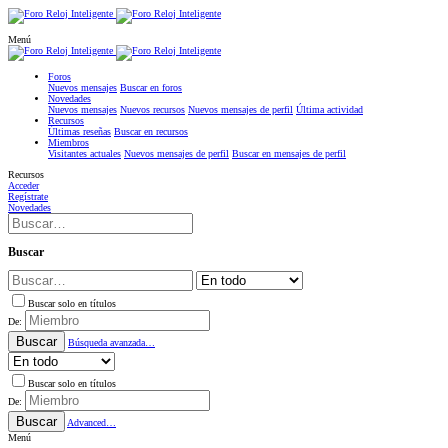
Menú
Foros
Nuevos mensajes
Buscar en foros
Novedades
Nuevos mensajes
Nuevos recursos
Nuevos mensajes de perfil
Última actividad
Recursos
Últimas reseñas
Buscar en recursos
Miembros
Visitantes actuales
Nuevos mensajes de perfil
Buscar en mensajes de perfil
Recursos
Acceder
Regístrate
Novedades
Buscar
Buscar solo en títulos
De:
Buscar
Búsqueda avanzada…
Buscar solo en títulos
De:
Buscar
Advanced…
Menú