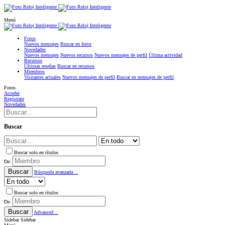
Menú
Foros
Nuevos mensajes
Buscar en foros
Novedades
Nuevos mensajes
Nuevos recursos
Nuevos mensajes de perfil
Última actividad
Recursos
Últimas reseñas
Buscar en recursos
Miembros
Visitantes actuales
Nuevos mensajes de perfil
Buscar en mensajes de perfil
Foros
Acceder
Regístrate
Novedades
Buscar
Buscar solo en títulos
De:
Buscar
Búsqueda avanzada…
Buscar solo en títulos
De:
Buscar
Advanced…
Sidebar
Sidebar