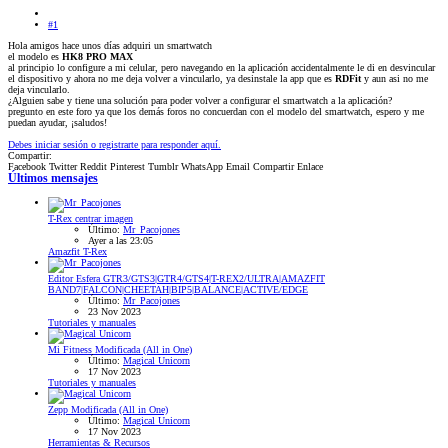
#1
Hola amigos hace unos días adquiri un smartwatch
el modelo es
HK8 PRO MAX
al principio lo configure a mi celular, pero navegando en la aplicación accidentalmente le di en desvincular
el dispositivo y ahora no me deja volver a vincularlo, ya desinstale la app que es
RDFit
y aun asi no me
deja vincularlo.
¿Alguien sabe y tiene una solución para poder volver a configurar el smartwatch a la aplicación?
pregunto en este foro ya que los demás foros no concuerdan con el modelo del smartwatch, espero y me
puedan ayudar, ¡saludos!
Debes iniciar sesión o registrarte para responder aquí.
Compartir:
Facebook
Twitter
Reddit
Pinterest
Tumblr
WhatsApp
Email
Compartir
Enlace
Últimos mensajes
T-Rex
centrar imagen
Último:
Mr_Pacojones
Ayer a las 23:05
Amazfit T-Rex
Editor Esfera GTR3/GTS3|GTR4/GTS4|T-REX2/ULTRA|AMAZFIT
BAND7|FALCON|CHEETAH|BIP5|BALANCE|ACTIVE/EDGE
Último:
Mr_Pacojones
23 Nov 2023
Tutoriales y manuales
Mi Fitness Modificada (All in One)
Último:
Magical Unicorn
17 Nov 2023
Tutoriales y manuales
Zepp Modificada (All in One)
Último:
Magical Unicorn
17 Nov 2023
Herramientas & Recursos