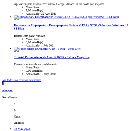
Aplicación para dispositivos android Zepp / Amazfit modificada con mejoras
Manu Rues
5,00 estrella(s)
Actualizado:
22 Ago 2021
Herramienta
Empaquetar / Desempaquetar Esferas GTR2 / GTS2 (Solo para Windows 10
64 Bits)
Herramienta para windows
Manu Rues
0,00 estrella(s)
Actualizado:
1 Feb 2021
Tutorial
Portar esferas de Amazfit (GTR - T-Rex - Verge Lite)
Convertir esferas de un modelo a otro
Manu Rues
0,00 estrella(s)
Actualizado:
1 May 2020
Ver todos los recursos destacados
A
alexjrtec
Nuevo Usuario
1
0
Otros
Android
18 May 2023