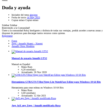
Menú
Duda y ayuda
Iniciador del tema
alexjrtec
Fecha de inicio
18 May 2023
Copiar enlace
Copiar enlace
Sidebar
Sidebar
Bienvenido a la Comunidad!
Únete a la comunidad Reloj Inteligente y disfruta de todas sus ventajas, podrás acceder a nuevas zonas y
disponer de permisos para descargar tantos recursos como quieras.
Registrarse
Foros
Zepp / Amazfit Huami - Xiaomi
Amazfit Otros Modelos
Manual de usuario Amazfit GTS2
Manual en Español
Manu Rues
4,20 estrella(s)
Actualizado:
26 Nov 2020
Herramienta
GTR/GTS/T-Rex/Verge Lite WatchFace Editor para Windows 10 64 Bits
Herramienta para crear esferas en Windows 10 64 Bits
Manu Rues
4,69 estrella(s)
Actualizado:
12 Abr 2021
App
AeX app Zepp / Amazfit modificada Rusa