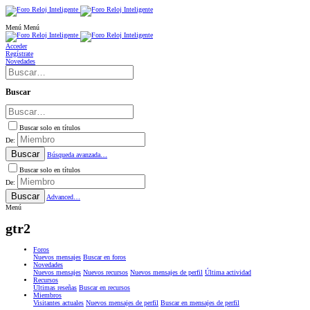
Menú
Menú
Acceder
Regístrate
Novedades
Buscar
Buscar solo en títulos
De:
Buscar
Búsqueda avanzada…
Buscar solo en títulos
De:
Buscar
Advanced…
Menú
gtr2
Foros
Nuevos mensajes
Buscar en foros
Novedades
Nuevos mensajes
Nuevos recursos
Nuevos mensajes de perfil
Última actividad
Recursos
Últimas reseñas
Buscar en recursos
Miembros
Visitantes actuales
Nuevos mensajes de perfil
Buscar en mensajes de perfil