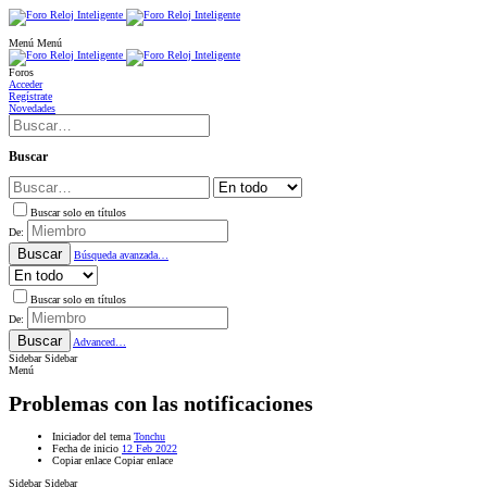
Menú
Menú
Foros
Acceder
Regístrate
Novedades
Buscar
Buscar solo en títulos
De:
Buscar
Búsqueda avanzada…
Buscar solo en títulos
De:
Buscar
Advanced…
Sidebar
Sidebar
Menú
Problemas con las notificaciones
Iniciador del tema
Tonchu
Fecha de inicio
12 Feb 2022
Copiar enlace
Copiar enlace
Sidebar
Sidebar