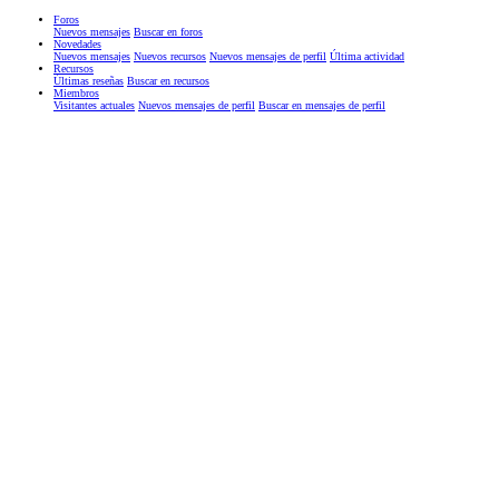
Foros
Nuevos mensajes
Buscar en foros
Novedades
Nuevos mensajes
Nuevos recursos
Nuevos mensajes de perfil
Última actividad
Recursos
Últimas reseñas
Buscar en recursos
Miembros
Visitantes actuales
Nuevos mensajes de perfil
Buscar en mensajes de perfil