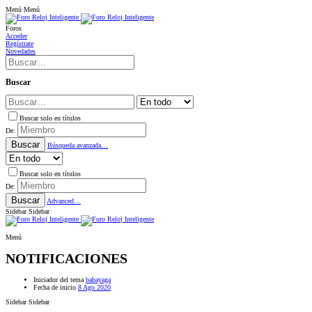
Menú
Menú
Foros
Acceder
Regístrate
Novedades
Buscar
Buscar solo en títulos
De:
Buscar
Búsqueda avanzada…
Buscar solo en títulos
De:
Buscar
Advanced…
Sidebar
Sidebar
Menú
NOTIFICACIONES
Iniciador del tema
babayaga
Fecha de inicio
8 Ago 2020
Sidebar
Sidebar