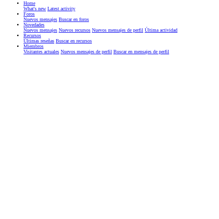
Home
What's new
Latest activity
Foros
Nuevos mensajes
Buscar en foros
Novedades
Nuevos mensajes
Nuevos recursos
Nuevos mensajes de perfil
Última actividad
Recursos
Últimas reseñas
Buscar en recursos
Miembros
Visitantes actuales
Nuevos mensajes de perfil
Buscar en mensajes de perfil