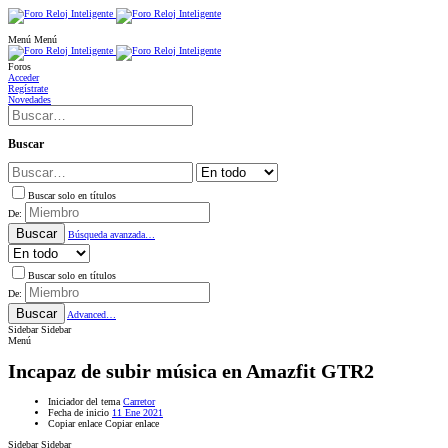
Menú
Menú
Foros
Acceder
Regístrate
Novedades
Buscar
Buscar solo en títulos
De:
Buscar
Búsqueda avanzada…
Buscar solo en títulos
De:
Buscar
Advanced…
Sidebar
Sidebar
Menú
Incapaz de subir música en Amazfit GTR2
Iniciador del tema
Carretor
Fecha de inicio
11 Ene 2021
Copiar enlace
Copiar enlace
Sidebar
Sidebar