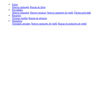
Foros
Nuevos mensajes
Buscar en foros
Novedades
Nuevos mensajes
Nuevos recursos
Nuevos mensajes de perfil
Última actividad
Recursos
Últimas reseñas
Buscar en recursos
Miembros
Visitantes actuales
Nuevos mensajes de perfil
Buscar en mensajes de perfil