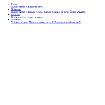
Foros
Nuevos mensajes
Buscar en foros
Novedades
Nuevos mensajes
Nuevos recursos
Nuevos mensajes de perfil
Última actividad
Recursos
Últimas reseñas
Buscar en recursos
Miembros
Visitantes actuales
Nuevos mensajes de perfil
Buscar en mensajes de perfil