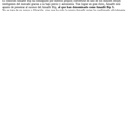
El conocido Amazfit Bip ha conseguido por méritos propios convertirse en uno de los mejores relojes
inteligentes del mercado gracias a su bajo precio y autonomía. Tras lograr un gran éxito, Amazfit está
apunto de presentar al sucesor del Amazfit Bip,
al que han denominado como Amazfit Bip S.
No se trata de un rumor o filtración, sino que ha sido la propia Amazfit quien ha confirmado oficialmente
que el sucesor de su reloj más famoso será presentado próximamente. ¿Cuándo? Pues quizás mucho más
pronto de lo que esperas.
Amazfit Bip S confirma su existencia en este
vídeo