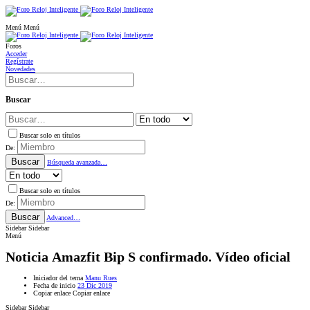
Menú
Menú
Foros
Acceder
Regístrate
Novedades
Buscar
Buscar solo en títulos
De:
Buscar
Búsqueda avanzada…
Buscar solo en títulos
De:
Buscar
Advanced…
Sidebar
Sidebar
Menú
Noticia
Amazfit Bip S confirmado. Vídeo oficial
Iniciador del tema
Manu Rues
Fecha de inicio
23 Dic 2019
Copiar enlace
Copiar enlace
Sidebar
Sidebar