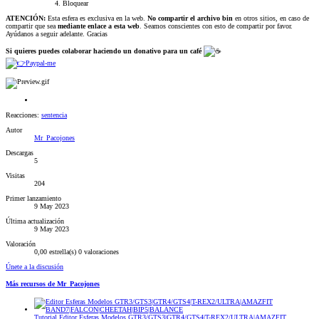
Bloquear
ATENCIÓN:
Esta esfera es exclusiva en la web.
No compartir el archivo bin
en otros sitios, en caso de
compartir que sea
mediante enlace a esta web
. Seamos conscientes con esto de compartir por favor.
Ayúdanos a seguir adelante. Gracias
Si quieres puedes colaborar haciendo un donativo para un café
Paypal-me
Reacciones:
sentencia
Autor
Mr_Pacojones
Descargas
5
Visitas
204
Primer lanzamiento
9 May 2023
Última actualización
9 May 2023
Valoración
0,00 estrella(s)
0 valoraciones
Únete a la discusión
Más recursos de Mr_Pacojones
Tutorial
Editor Esferas Modelos GTR3/GTS3|GTR4/GTS4|T-REX2/ULTRA|AMAZFIT