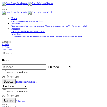
Menú
Foros
Nuevos mensajes
Buscar en foros
Novedades
Nuevos mensajes
Nuevos recursos
Nuevos mensajes de perfil
Última actividad
Recursos
Últimas reseñas
Buscar en recursos
Miembros
Visitantes actuales
Nuevos mensajes de perfil
Buscar en mensajes de perfil
Recursos
Acceder
Regístrate
Novedades
Buscar
Buscar solo en títulos
De:
Buscar
Búsqueda avanzada…
Buscar solo en títulos
De:
Buscar
Advanced…
Menú