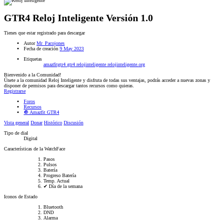
GTR4
Reloj Inteligente
Versión 1.0
Tienes que estar registrado para descargar
Autor
Mr_Pacojones
Fecha de creación
9 May 2023
Etiquetas
amazfitgtr4
gtr4
relojinteligente
relojinteligente.org
Bienvenido a la Comunidad!
Únete a la comunidad Reloj Inteligente y disfruta de todas sus ventajas, podrás acceder a nuevas zonas y
disponer de permisos para descargar tantos recursos como quieras.
Registrarse
Foros
Recursos
🔘 Amazfit GTR4
Vista general
Donar
Histórico
Discusión
Tipo de dial
Digital
Características de la WatchFace
Pasos
Pulsos
Batería
Progreso Batería
Temp. Actual
✔ Día de la semana
Iconos de Estado
Bluetooth
DND
Alarma