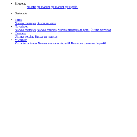
Etiquetas
amazfit gtr
manual gtr
manual gtr español
Destacado
Foros
Nuevos mensajes
Buscar en foros
Novedades
Nuevos mensajes
Nuevos recursos
Nuevos mensajes de perfil
Última actividad
Recursos
Últimas reseñas
Buscar en recursos
Miembros
Visitantes actuales
Nuevos mensajes de perfil
Buscar en mensajes de perfil