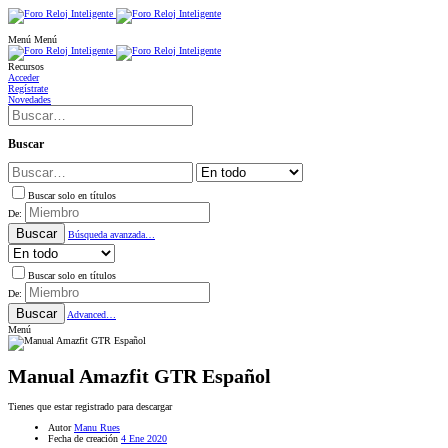
Menú
Menú
Recursos
Acceder
Regístrate
Novedades
Buscar
Buscar solo en títulos
De:
Buscar
Búsqueda avanzada…
Buscar solo en títulos
De:
Buscar
Advanced…
Menú
Manual Amazfit GTR Español
Tienes que estar registrado para descargar
Autor
Manu Rues
Fecha de creación
4 Ene 2020