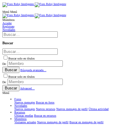
Menú
Menú
Miembros
Acceder
Regístrate
Novedades
Buscar
Buscar solo en títulos
De:
Buscar
Búsqueda avanzada…
Buscar solo en títulos
De:
Buscar
Advanced…
Menú
Foros
Nuevos mensajes
Buscar en foros
Novedades
Nuevos mensajes
Nuevos recursos
Nuevos mensajes de perfil
Última actividad
Recursos
Últimas reseñas
Buscar en recursos
Miembros
Visitantes actuales
Nuevos mensajes de perfil
Buscar en mensajes de perfil