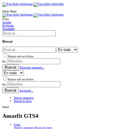
Menú
Menú
Foros
Acceder
Regístrate
Novedades
Buscar
Buscar solo en títulos
De:
Buscar
Búsqueda avanzada…
Buscar solo en títulos
De:
Buscar
Advanced…
Nuevos mensajes
Buscar en foros
Menú
Amazfit GTS4
Foros
Nuevos mensajes
Buscar en foros