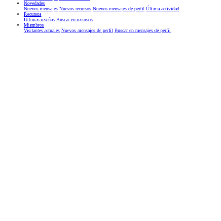
Novedades
Nuevos mensajes
Nuevos recursos
Nuevos mensajes de perfil
Última actividad
Recursos
Últimas reseñas
Buscar en recursos
Miembros
Visitantes actuales
Nuevos mensajes de perfil
Buscar en mensajes de perfil