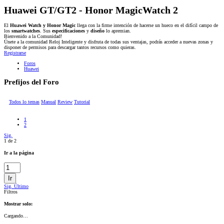
Huawei GT/GT2 - Honor MagicWatch 2
El
Huawei Watch y Honor Magic
llega con la firme intención de hacerse un hueco en el difícil campo de
los
smartwatches
. Sus
especificaciones
y
diseño
lo apremian.
Bienvenido a la Comunidad!
Únete a la comunidad Reloj Inteligente y disfruta de todas sus ventajas, podrás acceder a nuevas zonas y
disponer de permisos para descargar tantos recursos como quieras.
Registrarse
Foros
Huawei
Prefijos del Foro
Todos lo temas
Manual
Review
Tutorial
1
2
Sig.
1 de 2
Ir a la página
Ir
Sig.
Último
Filtros
Mostrar solo:
Cargando…