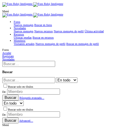
Menú
Foros
Nuevos mensajes
Buscar en foros
Novedades
Nuevos mensajes
Nuevos recursos
Nuevos mensajes de perfil
Última actividad
Recursos
Últimas reseñas
Buscar en recursos
Miembros
Visitantes actuales
Nuevos mensajes de perfil
Buscar en mensajes de perfil
Foros
Acceder
Regístrate
Novedades
Buscar
Buscar solo en títulos
De:
Buscar
Búsqueda avanzada…
Buscar solo en títulos
De:
Buscar
Advanced…
Menú