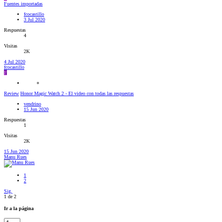
Fuentes importadas
fcocastillo
3 Jul 2020
Respuestas
4
Visitas
2K
4 Jul 2020
fcocastillo
F
Review
Honor Magic Watch 2 - El video con todas las respuestas
vendrino
15 Jun 2020
Respuestas
1
Visitas
2K
15 Jun 2020
Manu Rues
1
2
Sig.
1 de 2
Ir a la página