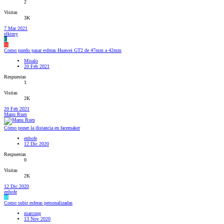
2
Visitas
3K
7 Mar 2021
elkimy
E
M
Como puedo pasar esferas Huawei GT2 de 47mm a 42mm
Misalo
20 Feb 2021
Respuestas
1
Visitas
2K
20 Feb 2021
Manu Rues
Cómo poner la distancia en facemaker
enbofe
12 Dic 2020
Respuestas
0
Visitas
2K
12 Dic 2020
enbofe
M
Como subir esferas personalizadas
marconp
13 Nov 2020