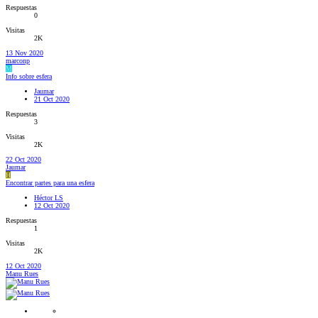
Respuestas
0
Visitas
2K
13 Nov 2020
marconp
M
Info sobre esfera
Jaumar
21 Oct 2020
Respuestas
3
Visitas
2K
22 Oct 2020
Jaumar
H
Encontrar partes para una esfera
Héctor LS
12 Oct 2020
Respuestas
1
Visitas
2K
12 Oct 2020
Manu Rues