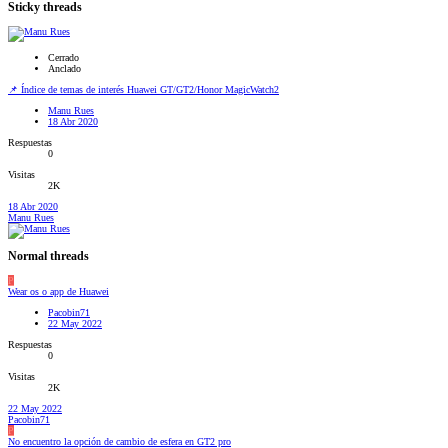
Sticky threads
Cerrado
Anclado
📌 Índice de temas de interés Huawei GT/GT2/Honor MagicWatch2
Manu Rues
18 Abr 2020
Respuestas
0
Visitas
2K
18 Abr 2020
Manu Rues
Normal threads
P
Wear os o app de Huawei
Pacobin71
22 May 2022
Respuestas
0
Visitas
2K
22 May 2022
Pacobin71
P
No encuentro la opción de cambio de esfera en GT2 pro