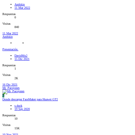
Andskin
11 Mar 2022
Respuestas
0
Visitas
840
11 Mar 2022
Andskin
Presentación.
DavidMx2
15 Dic 2021
Respuestas
1
Visitas
2K
16 Dic 2021
Mr_Pacojones
S
Donde descargar FaceMaker para Huawei GT2
s.duck
19 Sep 2020
Respuestas
10
Visitas
15K
10 Nov 2021