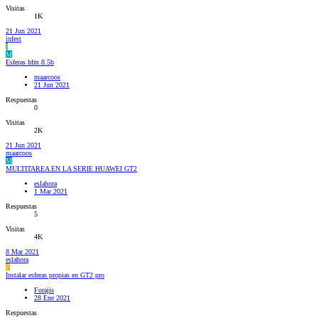
Visitas
1K
21 Jun 2021
infest
I
M
Esferas hfm 8.5b
maarcoos
21 Jun 2021
Respuestas
0
Visitas
2K
21 Jun 2021
maarcoos
M
MULTITAREA EN LA SERIE HUAWEI GT2
eslahora
1 Mar 2021
Respuestas
5
Visitas
4K
8 Mar 2021
eslahora
F
Instalar esferas propias en GT2 pro
Forajis
28 Ene 2021
Respuestas