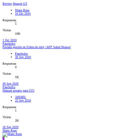
Review
Huawei GT
Manu Rues
16 Dic 2019
Respuestas
5
Visitas
16K
1 Oct 2020
Panchofco
Pestaña gestión en Esfera de reloj /APP Salud Huawei
Panchofco
30 Sep 2020
Respuestas
0
Visitas
1K
30 Sep 2020
Panchofco
Manual usuario para GT2
ABDIEL
25 Sep 2020
Respuestas
1
Visitas
2K
26 Sep 2020
Manu Rues
F