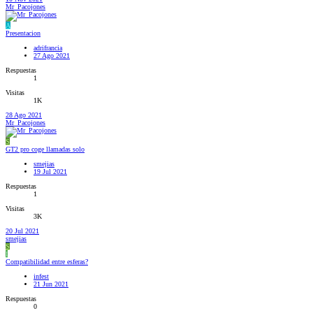
Mr_Pacojones
A
Presentacion
adrifrancia
27 Ago 2021
Respuestas
1
Visitas
1K
28 Ago 2021
Mr_Pacojones
S
GT2 pro coge llamadas solo
smejias
19 Jul 2021
Respuestas
1
Visitas
3K
20 Jul 2021
smejias
S
I
Compatibilidad entre esferas?
infest
21 Jun 2021
Respuestas
0