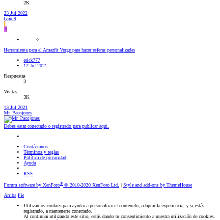
2K
23 Jul 2022
Iván 9
I
E
Herramienta para el Amazfit Verge para hacer esferas personalizadas
erick777
12 Jul 2021
Respuestas
3
Visitas
3K
13 Jul 2021
Mr_Pacojones
Debes estar conectado o registrado para publicar aquí.
Contáctanos
Términos y reglas
Política de privacidad
Ayuda
RSS
®
Forum software by XenForo
© 2010-2020 XenForo Ltd.
|
Style and add-ons by ThemeHouse
Arriba
Pie
Utilizamos cookies para ayudar a personalizar el contenido, adaptar la experiencia, y si estás
registrado, a mantenerte conectado.
Al continuar utilizando este sitio, estás dando tu consentimiento a nuestra utilización de cookies.