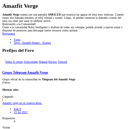
Amazfit Verge
Amazfit Verge
cuenta con una pantalla
AMOLED
que muestra las agujas de reloj muy realistas. Cuando
tienes una llamada entrante, el reloj vibrará y sonará. Luego, tú puedes contestar la llamada a través del
reloj sin tener que sacar tu teléfono móvil.
Bienvenido a la Comunidad!
Únete a la comunidad Reloj Inteligente y disfruta de todas sus ventajas, podrás acceder a nuevas zonas y
disponer de permisos para descargar tantos recursos como quieras.
Registrarse
Foros
Zepp / Amazfit Huami - Xiaomi
Prefijos del Foro
Todos lo temas
Solucionado
Manual
Review
Tutorial
Grupo Telegram Amazfit Verge
Grupo oficial de la comunidad en
Telegram del Amazfit Verge
Filtros
Mostrar solo:
Cargando…
I
Amazfit verge no se conecta alexa.
Iván 9
23 Jul 2022
Respuestas
0
Visitas