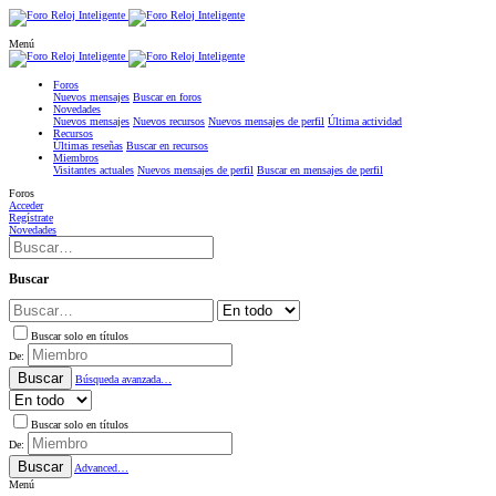
Menú
Foros
Nuevos mensajes
Buscar en foros
Novedades
Nuevos mensajes
Nuevos recursos
Nuevos mensajes de perfil
Última actividad
Recursos
Últimas reseñas
Buscar en recursos
Miembros
Visitantes actuales
Nuevos mensajes de perfil
Buscar en mensajes de perfil
Foros
Acceder
Regístrate
Novedades
Buscar
Buscar solo en títulos
De:
Buscar
Búsqueda avanzada…
Buscar solo en títulos
De:
Buscar
Advanced…
Menú