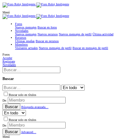
Menú
Foros
Nuevos mensajes
Buscar en foros
Novedades
Nuevos mensajes
Nuevos recursos
Nuevos mensajes de perfil
Última actividad
Recursos
Últimas reseñas
Buscar en recursos
Miembros
Visitantes actuales
Nuevos mensajes de perfil
Buscar en mensajes de perfil
Foros
Acceder
Regístrate
Novedades
Buscar
Buscar solo en títulos
De:
Buscar
Búsqueda avanzada…
Buscar solo en títulos
De:
Buscar
Advanced…
Menú