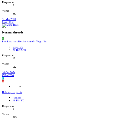
Respuestas
0
Visitas
3K
31 Mar 2020
Manu Rues
Normal threads
O
Problema actualizacion Amazfit Verge Lite
oaquezada
26 Dic 2019
Respuestas
12
Visitas
6K
18 Oct 2024
Chloe2024
C
A
Hola soy verge lite
Aridane
11 Dic 2021
Respuestas
0
Visitas
915