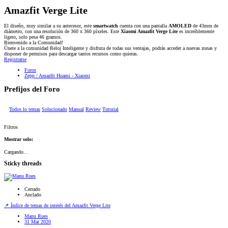
Amazfit Verge Lite
El diseño, muy similar a su antecesor, este
smartwatch
cuenta con una pantalla
AMOLED
de 43mm de
diámetro, con una resolución de 360 x 360 píxeles. Este
Xiaomi Amazfit Verge Lite
es increíblemente
ligero, solo pesa 46 gramos.
Bienvenido a la Comunidad!
Únete a la comunidad Reloj Inteligente y disfruta de todas sus ventajas, podrás acceder a nuevas zonas y
disponer de permisos para descargar tantos recursos como quieras.
Registrarse
Foros
Zepp / Amazfit Huami - Xiaomi
Prefijos del Foro
Todos lo temas
Solucionado
Manual
Review
Tutorial
Filtros
Mostrar solo:
Cargando…
Sticky threads
Cerrado
Anclado
📌 Índice de temas de interés del Amazfit Verge Lite
Manu Rues
31 Mar 2020