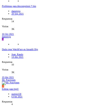
Problemas para descomprimir *.bin
dannrioja
29 Sep 2021
Respuestas
14
Visitas
3K
10 Oct 2021
dannrioja
D
Duda crear WatchFace en Amazfit Bip
Juan_Rando
14 Abr 2021
Respuestas
10
Visitas
3K
19 Abr 2021
Mr_Pacojones
M
Esferas para bipU
metrin128
6 Feb 2021
Respuestas
4