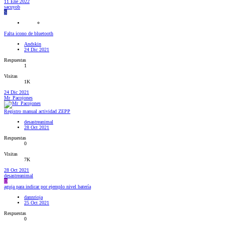
11 Ene 2022
sacuyob
S
Falta icono de bluetooth
Andskin
24 Dic 2021
Respuestas
1
Visitas
1K
24 Dic 2021
Mr_Pacojones
Registro manual actividad ZEPP
desastreanimal
28 Oct 2021
Respuestas
0
Visitas
7K
28 Oct 2021
desastreanimal
D
aguja para indicar por ejemplo nivel batería
dannrioja
25 Oct 2021
Respuestas
0