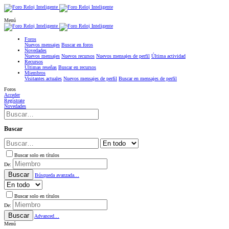
Menú
Foros
Nuevos mensajes
Buscar en foros
Novedades
Nuevos mensajes
Nuevos recursos
Nuevos mensajes de perfil
Última actividad
Recursos
Últimas reseñas
Buscar en recursos
Miembros
Visitantes actuales
Nuevos mensajes de perfil
Buscar en mensajes de perfil
Foros
Acceder
Regístrate
Novedades
Buscar
Buscar solo en títulos
De:
Buscar
Búsqueda avanzada…
Buscar solo en títulos
De:
Buscar
Advanced…
Menú