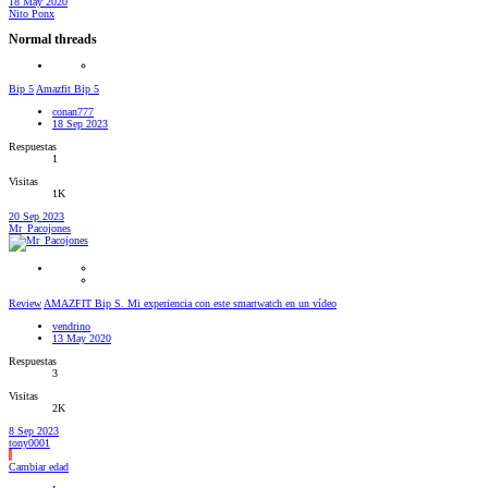
18 May 2020
Nito Ponx
Normal threads
Bip 5
Amazfit Bip 5
conan777
18 Sep 2023
Respuestas
1
Visitas
1K
20 Sep 2023
Mr_Pacojones
Review
AMAZFIT Bip S. Mi experiencia con este smartwatch en un vídeo
vendrino
13 May 2020
Respuestas
3
Visitas
2K
8 Sep 2023
tony0001
I
Cambiar edad