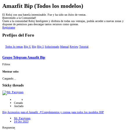
Amazfit Bip (Todos los modelos)
El Reloj con una batería interminable. Fue y ha sido un éxito de ventas.
Bienvenido a la Comunidad!
Únete a la comunidad Reloj Inteligente y disfruta de todas sus ventajas, podrás acceder a nuevas zonas y
disponer de permisos para descargar tantos recursos como quieras.
Registrarse
Prefijos del Foro
Todos lo temas
Bip U
Bip
Bip 5
Solucionado
Manual
Review
Tutorial
Grupo Telegram Amazfit Bip
Filtros
Mostrar solo:
Cargando…
Sticky threads
Cerrado
Anclado
Bip
Accesorios para el Amazfit 📌Complementos y correas para todos los modelos BIP
Mr_Pacojones
14 Oct 2023
Respuestas