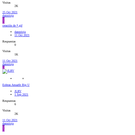
Visitas
2K
25 Oct 2021
dannrioja
D
D
creación de *.gif
dannrioja
11 Oct 2021
Respuestas
0
Visitas
1K
11 Oct 2021
dannrioja
D
Esferas Amazfit Bip U
JLRV
1 Sep 2021
Respuestas
6
Visitas
2K
11 Oct 2021
dannrioja
D
D