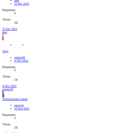
Ines
25 Dic 2022
Respuestas
0
Visitas
2K
25 Dic 2022
Ines
I
J
Zepp
javierc59
8 Nov 2022
Respuestas
0
Visitas
1K
8 Nov 2022
javierc59
J
S
Notificaciones Gmail
sacuyob
10 Ene 2022
Respuestas
4
Visitas
2K