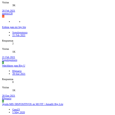
Visitas
3K
28 Feb 2021
metrin128
M
Esferas para mi bip lite
Sopolopotroco
21 Feb 2021
Respuestas
2
Visitas
1K
21 Feb 2021
Sopolopotroco
R
Watchfaces para Bip U
RIgnacio
28 Ene 2021
Respuestas
0
Visitas
1K
28 Ene 2021
RIgnacio
R
Ayuda MIS DISPOSITIVOS en MI FIT / Amazfit Bip Lite
Gasa23
5 May 2020