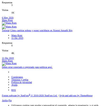
Respuestas
3
Visitas
1K
6 May 2020
Manu Rues
Tutorial
Cómo cambiar esferas y poner watchfaces en Xiaomi Amazfit Bip
Manu Rues
11 Dic 2019
Respuestas
0
Visitas
4K
11 Dic 2019
Manu Rues
Debes estar conectado o registrado para publicar aquí.
Contáctanos
Términos y reglas
Política de privacidad
Ayuda
RSS
®
Forum software by XenForo
© 2010-2020 XenForo Ltd.
|
Style and add-ons by ThemeHouse
Arriba
Pie
Utilizamos cookies para ayudar a personalizar el contenido, adaptar la experiencia, y si estás