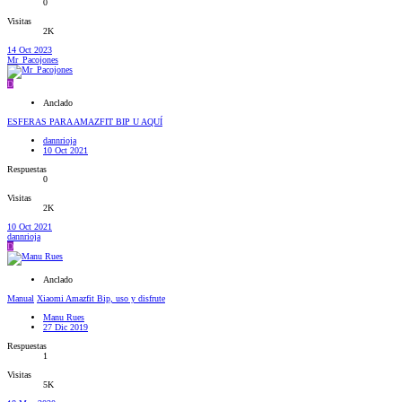
0
Visitas
2K
14 Oct 2023
Mr_Pacojones
D
Anclado
ESFERAS PARA AMAZFIT BIP U AQUÍ
dannrioja
10 Oct 2021
Respuestas
0
Visitas
2K
10 Oct 2021
dannrioja
D
Anclado
Manual
Xiaomi Amazfit Bip, uso y disfrute
Manu Rues
27 Dic 2019
Respuestas
1
Visitas
5K